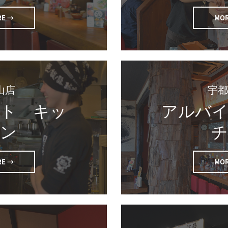
E →
MO
山店
ト　キッ
アルバ
ン
E →
MO