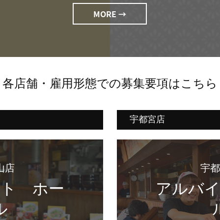
MORE →
 各店舗・雇用形態での募集要項はこちら
宇都宮店
山店
ト　ホー
アルバ
ル