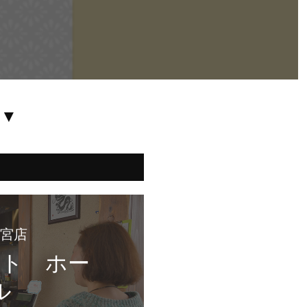
 ▼
イト　ホー
ル