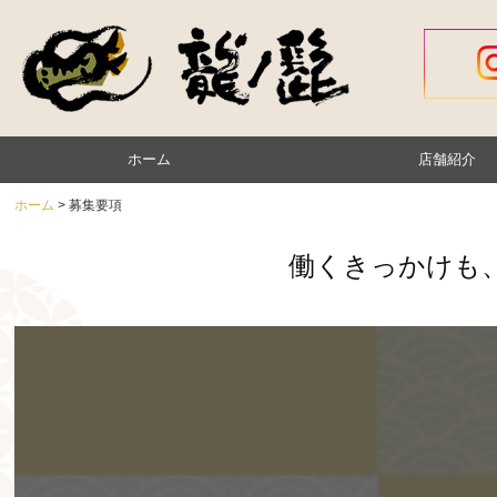
ホーム
店舗紹介
博多龍ノ髭 小山店
博多龍ノ髭 宇都宮店
ホーム
募集要項
働くきっかけも