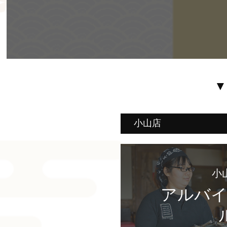
▼
小山店
小
アルバイ