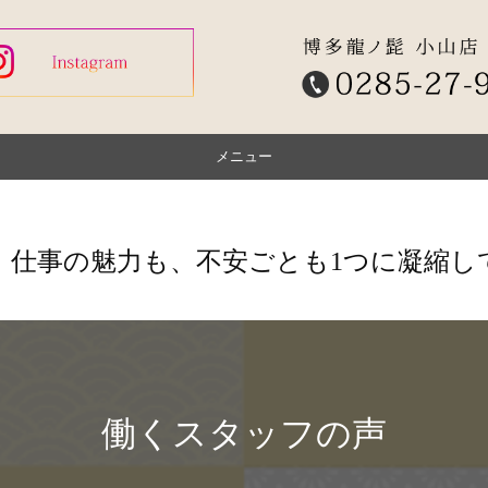
メニュー
博多龍ノ髭 小山店メニュー
博多龍ノ髭 宇都宮店メニュー
、仕事の魅力も、不安ごとも1つに凝縮し
働くスタッフの声