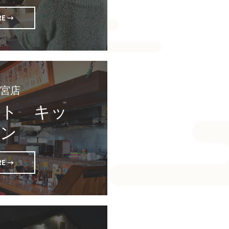
RE →
イト　キッ
チン
RE →